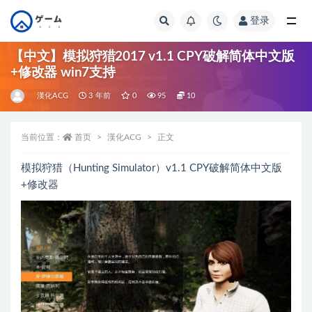
登录
全部
【中文】模拟狩猎2017 v1.1 CPY破解简体中文版
+修改器 win7支持
漢化ACG
3 年前
0
95
10
当前位置：
首页
漢化ACG
正文
模拟狩猎（Hunting Simulator）v1.1 CPY破解简体中文版
+修改器