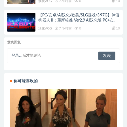
漢化ACG
7 小时前
0
10
【PC/安卓/AI汉化/欧美/SLG游戏/3.97G】伴侣
机器人 II：重新校准 Ver2.9 AI汉化版 PC+安卓
+欧美SLG游戏+3.97G
漢化ACG
7 小时前
0
10
发表回复
登录...
后才能评论
你可能喜欢的