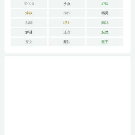
汉化版
沙盒
游戏
爆款
神作
精灵
精翻
绅士
肉鸽
解谜
迷宫
魅魔
魔女
魔法
魔王