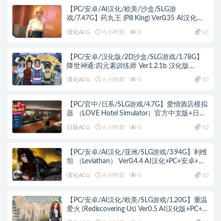
【PC/安卓/AI汉化/欧美/沙盒/SLG游
戏/7.47G】药丸王 (Pill King) Ver0.35 AI汉化版
PC+安卓+欧美沙盒SLG+7.47G
漢化ACG
6 小时前
0
10
【PC/安卓/汉化版/2D沙盒/SLG游戏/1.78G】
降世神通:四元素训练师 Ver1.2.1b 汉化版
+PC+安卓+2D沙盒SLG游戏+1.78G
漢化ACG
6 小时前
0
10
【PC/官中/日系/SLG游戏/4.7G】爱情酒店模拟
器 （LOVE Hotel Simulator）官方中文版+日系
SLG游戏+4.7G
日版ACG
6 小时前
0
10
【PC/安卓/AI汉化/亚洲/SLG游戏/3.94G】利维
坦 （Leviathan） Ver0.4.4 AI汉化+PC+安卓+亚
洲SLG游戏+3.94G
漢化ACG
6 小时前
0
10
【PC/安卓/AI汉化/欧美/SLG游戏/1.20G】重温
爱火 (Rediscovering Us) Ver0.5 AI汉化版+PC+安
卓+欧美SLG游戏+1.20G