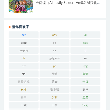
准间谍（Almostly Spies） Ver0.2 AI汉化版
+PC+安卓+欧美SLG游戏+1.52G
猜你喜欢不
act
adv
ai
arpg
cg
cos
cosplay
cv
d
dlc
galgame
m
ntr
pc
rpg
slg
互动
像素
冒险游戏
勇者
卡牌
双端
地下城
安卓
官中
少女
恶魔
日式
日系
汉化