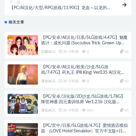
下一篇
【PC/AI汉化/大型/RPG游戏/11.90G】龙血～以龙的诅
咒发誓向上帝复仇的RPG～ Ver2.12 AI汉化版+【DLC1
v1.03】+全回想存档+大型RPG游戏+11.90G
相关文章
【PC/安卓/AI汉化/日系/SLG游戏/4.47G】魅魔
诡计：成长问题 (Succubus Trick: Grown Up
Problem) Ver0.9.7 AI汉化版+PC+安卓+日系SLG
日版ACG
20 小时前
0
10
游戏+4.47G
【PC/安卓/AI汉化/欧美/沙盒/SLG游
戏/7.47G】药丸王 (Pill King) Ver0.35 AI汉化版
PC+安卓+欧美沙盒SLG+7.47G
漢化ACG
20 小时前
0
10
【PC/安卓/汉化版/2D沙盒/SLG游戏/1.78G】
降世神通:四元素训练师 Ver1.2.1b 汉化版
+PC+安卓+2D沙盒SLG游戏+1.78G
漢化ACG
20 小时前
166
10
【PC/官中/日系/SLG游戏/4.7G】爱情酒店模拟
器 （LOVE Hotel Simulator）官方中文版+日系