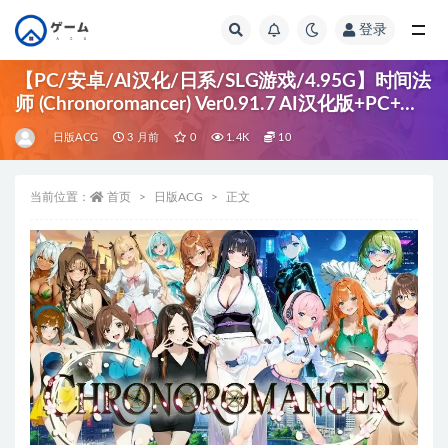
登录
全部
【PC/安卓/AI汉化/日系/SLG游戏/4.95G】时间法
师 (Chronoromancer) Ver0.91.7 AI汉化版+PC+安
卓+日系SLG游戏+4.95G
日版ACG
3 月前
0
1.4K
10
当前位置：
首页
日版ACG
正文