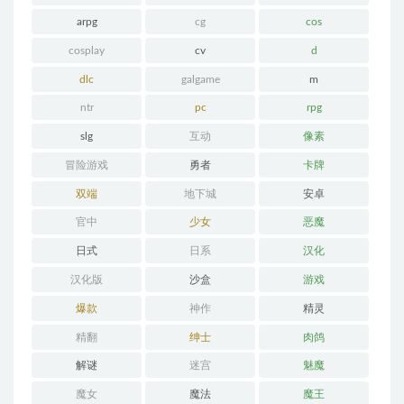
arpg
cg
cos
cosplay
cv
d
dlc
galgame
m
ntr
pc
rpg
slg
互动
像素
冒险游戏
勇者
卡牌
双端
地下城
安卓
官中
少女
恶魔
日式
日系
汉化
汉化版
沙盒
游戏
爆款
神作
精灵
精翻
绅士
肉鸽
解谜
迷宫
魅魔
魔女
魔法
魔王