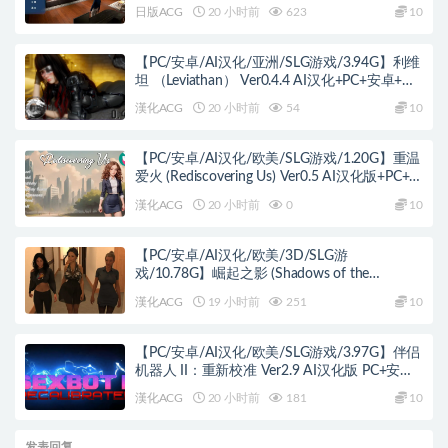
SLG游戏+4.7G
日版ACG
20 小时前
623
10
【PC/安卓/AI汉化/亚洲/SLG游戏/3.94G】利维
坦 （Leviathan） Ver0.4.4 AI汉化+PC+安卓+亚
洲SLG游戏+3.94G
漢化ACG
20 小时前
54
10
【PC/安卓/AI汉化/欧美/SLG游戏/1.20G】重温
爱火 (Rediscovering Us) Ver0.5 AI汉化版+PC+安
卓+欧美SLG游戏+1.20G
漢化ACG
20 小时前
0
10
【PC/安卓/AI汉化/欧美/3D/SLG游
戏/10.78G】崛起之影 (Shadows of the
Ascendant) Day 3 August AI汉化版 PC+安卓
漢化ACG
19 小时前
251
10
+欧美3D SLG+10.78G
【PC/安卓/AI汉化/欧美/SLG游戏/3.97G】伴侣
机器人 II：重新校准 Ver2.9 AI汉化版 PC+安卓
+欧美SLG游戏+3.97G
漢化ACG
20 小时前
181
10
发表回复