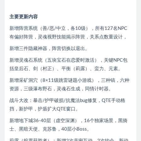
主要更新内容
新增阵营系统（善/恶/中立，各10级），所有127名NPC
有偏好阵营，灵魂视野技能揭示阵营，关系点数重设计，
新增三件隐藏神器，阵营切换以退出。
新增灵魂石系统（五块宝石在恋爱时激活），关键NPC包
括皇后石、剑（村正）、平衡（莉露）、蛮力、元素。
新增采矿洞穴（8×11级跳雷谜题小游戏），三种镐，六种
资源，三级瀑布野石，灵魂石生成，同情计时器。
战斗大改：暴击/护甲破损/抗魔法bug修复，QTE手动格
挡，新护甲，护盾扩大QTE窗口。
新增地下城36-40层（虚空深渊），16个独家场景，黑骑
士、黑暗天使、克苏鲁，40层小Boss。
莉露（投票获胜者）：新增2次亲密互动，2次约会，新动