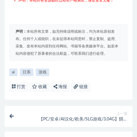
声明：本站所有资源都经过站长严格测试，保证安全无毒！
声明：
本站所有文章，如无特殊说明或标注，均为本站原创发
布。任何个人或组织，在未征得本站同意时，禁止复制、盗用、
采集、发布本站内容到任何网站、书籍等各类媒体平台。如若本
站内容侵犯了原著者的合法权益，可联系我们进行处理。
ai
日系
游戏
打赏
收藏
海报
链接
上一篇
【PC/安卓/AI汉化/欧美/SLG游戏/3.04G】阴影
(Shadows) Ver0.9 AI汉化版+PC+安卓+欧美SLG游戏
+3.04G