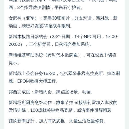
画，3个指导佐伊剧情，平衡石守护者。
女武神（亚军）：完整30张图片，分支对话，新对战，新
动画，亲密好友被30层战斗限制。
新增木板路日落约会（23个日期，14个NPC可用，17:00-
20:00），三个新背景，日落混合叠加系统。
新增维基帮助系统（跨时代木质牌匾），可在设置中切换
提示。
新增战士公会任务16-20，包括翠绿暴君克拉克斯、掉落荆
棘、EPOM教授大师工程。
露西完成度：新增约会、舞蹈室场景、动画。
新增场所厨房烹饪动作，故事节拍56接续莉露加入库皮的
爱情训练，100成就关键物品奖励，威洛事件后辉帽蘑
菇刷新率提升，加入商队恶棍，大量生活质量修复。