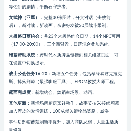
导佐伊的剧情，平衡石守护者。
女武神（亚军）
：完整30张图片，分支对话（击败前
后），新对战，新动画，亲密好友被30层战斗限制。
木板路日落约会
：共23个木板路约会日期，14个NPC可用
（17:00-20:00），三个新背景，日落混合叠加系统。
维基帮助系统
：跨时代木质牌匾链接到相关维基页面，可
在设置中切换提示。
战士公会任务16-20
：新增五个任务，包括翠绿暴君克拉克
斯、掉落荆棘（最强驯服工具）、EPOM教授大师工程。
露西完成度
：新增约会、舞蹈室场景、动画。
其他更新
：新增场所厨房烹饪动作，故事节拍56接续莉露
加入库皮的爱情训练，100成就关键物品奖励，威洛
事件后辉帽蘑菇刷新率提升，加入商队恶棍，大量生活质
量修复。