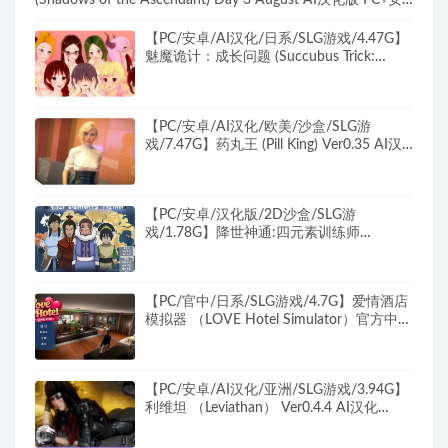
(Shadows of the Ascendant) Day 3 August AI汉化版 PC+安
卓+欧美3D SLG+10.78G
【PC/安卓/AI汉化/日系/SLG游戏/4.47G】
魅魔诡计：成长问题 (Succubus Trick:
Grown Up Problem) Ver0.9.7 AI汉化版
+PC+安卓+日系SLG游戏+4.47G
【PC/安卓/AI汉化/欧美/沙盒/SLG游
戏/7.47G】药丸王 (Pill King) Ver0.35 AI汉
化版 PC+安卓+欧美沙盒SLG+7.47G
【PC/安卓/汉化版/2D沙盒/SLG游
戏/1.78G】降世神通:四元素训练师
Ver1.2.1b 汉化版+PC+安卓+2D沙盒SLG游
戏+1.78G
【PC/官中/日系/SLG游戏/4.7G】爱情酒店
模拟器 （LOVE Hotel Simulator）官方中文
版+日系SLG游戏+4.7G
【PC/安卓/AI汉化/亚洲/SLG游戏/3.94G】
利维坦 （Leviathan） Ver0.4.4 AI汉化
+PC+安卓+亚洲SLG游戏+3.94G