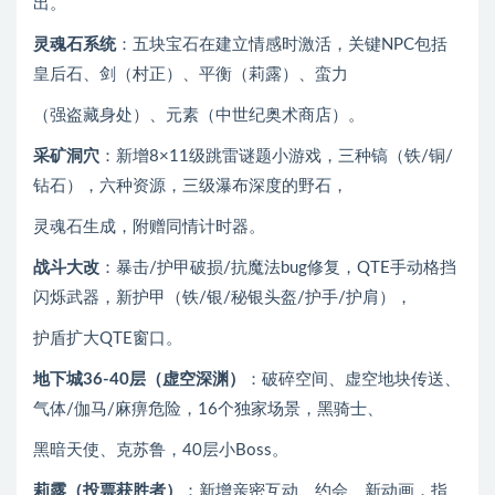
出。
灵魂石系统
：五块宝石在建立情感时激活，关键NPC包括
皇后石、剑（村正）、平衡（莉露）、蛮力
（强盗藏身处）、元素（中世纪奥术商店）。
采矿洞穴
：新增8×11级跳雷谜题小游戏，三种镐（铁/铜/
钻石），六种资源，三级瀑布深度的野石，
灵魂石生成，附赠同情计时器。
战斗大改
：暴击/护甲破损/抗魔法bug修复，QTE手动格挡
闪烁武器，新护甲（铁/银/秘银头盔/护手/护肩），
护盾扩大QTE窗口。
地下城36-40层（虚空深渊）
：破碎空间、虚空地块传送、
气体/伽马/麻痹危险，16个独家场景，黑骑士、
黑暗天使、克苏鲁，40层小Boss。
莉露（投票获胜者）
：新增亲密互动、约会、新动画，指