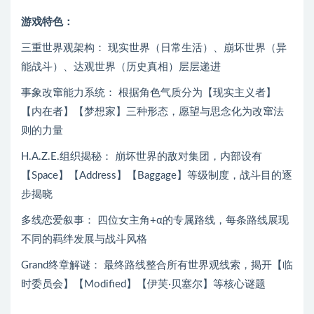
游戏特色：
三重世界观架构： 现实世界（日常生活）、崩坏世界（异
能战斗）、达观世界（历史真相）层层递进
事象改窜能力系统： 根据角色气质分为【现实主义者】
【内在者】【梦想家】三种形态，愿望与思念化为改窜法
则的力量
H.A.Z.E.组织揭秘： 崩坏世界的敌对集团，内部设有
【Space】【Address】【Baggage】等级制度，战斗目的逐
步揭晓
多线恋爱叙事： 四位女主角+α的专属路线，每条路线展现
不同的羁绊发展与战斗风格
Grand终章解谜： 最终路线整合所有世界观线索，揭开【临
时委员会】【Modified】【伊芙·贝塞尔】等核心谜题