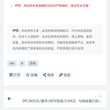
声明：本站所有资源都经过站长严格测试，保证安全无毒！
声明：
本站所有文章，如无特殊说明或标注，均为本站原创发
布。任何个人或组织，在未征得本站同意时，禁止复制、盗用、
采集、发布本站内容到任何网站、书籍等各类媒体平台。如若本
站内容侵犯了原著者的合法权益，可联系我们进行处理。
adv
ai
游戏
打赏
收藏
海报
链接
上一篇
【PC/AI汉化/拨作/ADV游戏/2.60G】 与辣妹酱们的惬
意温泉之旅 AI汉化版+全CG存档+拔作ADV游戏+2.60G