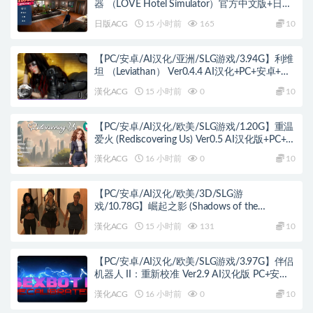
器 （LOVE Hotel Simulator）官方中文版+日系
SLG游戏+4.7G
日版ACG
15 小时前
165
10
【PC/安卓/AI汉化/亚洲/SLG游戏/3.94G】利维
坦 （Leviathan） Ver0.4.4 AI汉化+PC+安卓+亚
洲SLG游戏+3.94G
漢化ACG
15 小时前
0
10
【PC/安卓/AI汉化/欧美/SLG游戏/1.20G】重温
爱火 (Rediscovering Us) Ver0.5 AI汉化版+PC+安
卓+欧美SLG游戏+1.20G
漢化ACG
16 小时前
0
10
【PC/安卓/AI汉化/欧美/3D/SLG游
戏/10.78G】崛起之影 (Shadows of the
Ascendant) Day 3 August AI汉化版 PC+安卓
漢化ACG
15 小时前
131
10
+欧美3D SLG+10.78G
【PC/安卓/AI汉化/欧美/SLG游戏/3.97G】伴侣
机器人 II：重新校准 Ver2.9 AI汉化版 PC+安卓
+欧美SLG游戏+3.97G
漢化ACG
16 小时前
0
10