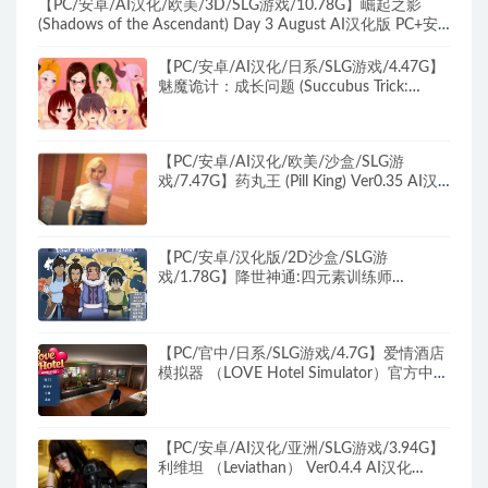
【PC/安卓/AI汉化/欧美/3D/SLG游戏/10.78G】崛起之影
(Shadows of the Ascendant) Day 3 August AI汉化版 PC+安
卓+欧美3D SLG+10.78G
【PC/安卓/AI汉化/日系/SLG游戏/4.47G】
魅魔诡计：成长问题 (Succubus Trick:
Grown Up Problem) Ver0.9.7 AI汉化版
+PC+安卓+日系SLG游戏+4.47G
【PC/安卓/AI汉化/欧美/沙盒/SLG游
戏/7.47G】药丸王 (Pill King) Ver0.35 AI汉
化版 PC+安卓+欧美沙盒SLG+7.47G
【PC/安卓/汉化版/2D沙盒/SLG游
戏/1.78G】降世神通:四元素训练师
Ver1.2.1b 汉化版+PC+安卓+2D沙盒SLG游
戏+1.78G
【PC/官中/日系/SLG游戏/4.7G】爱情酒店
模拟器 （LOVE Hotel Simulator）官方中文
版+日系SLG游戏+4.7G
【PC/安卓/AI汉化/亚洲/SLG游戏/3.94G】
利维坦 （Leviathan） Ver0.4.4 AI汉化