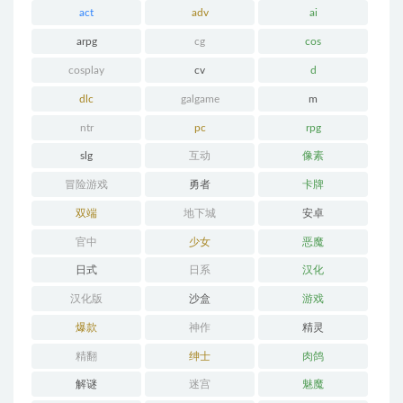
act
adv
ai
arpg
cg
cos
cosplay
cv
d
dlc
galgame
m
ntr
pc
rpg
slg
互动
像素
冒险游戏
勇者
卡牌
双端
地下城
安卓
官中
少女
恶魔
日式
日系
汉化
汉化版
沙盒
游戏
爆款
神作
精灵
精翻
绅士
肉鸽
解谜
迷宫
魅魔