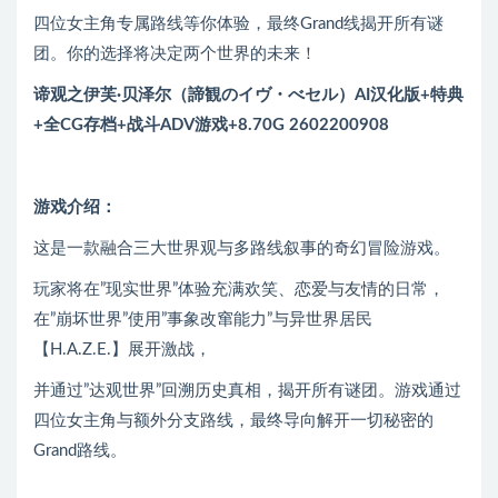
四位女主角专属路线等你体验，最终Grand线揭开所有谜
团。你的选择将决定两个世界的未来！
谛观之伊芙·贝泽尔（諦観のイヴ・べセル）AI汉化版+特典
+全CG存档+战斗ADV游戏+8.70G 2602200908
游戏介绍：
这是一款融合三大世界观与多路线叙事的奇幻冒险游戏。
玩家将在”现实世界”体验充满欢笑、恋爱与友情的日常，
在”崩坏世界”使用”事象改窜能力”与异世界居民
【H.A.Z.E.】展开激战，
并通过”达观世界”回溯历史真相，揭开所有谜团。游戏通过
四位女主角与额外分支路线，最终导向解开一切秘密的
Grand路线。