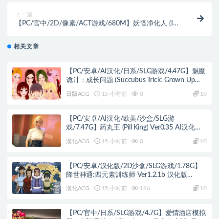
下一篇
【PC/官中/2D/像素/ACT游戏/680M】妖怪净化人 (I
will purify you) Ver1.0.5 官方中文正式版+2D像素ACT
游戏+680M
相关文章
【PC/安卓/AI汉化/日系/SLG游戏/4.47G】魅魔
诡计：成长问题 (Succubus Trick: Grown Up
Problem) Ver0.9.7 AI汉化版+PC+安卓+日系SLG
日版ACG
15 小时前
0
10
游戏+4.47G
【PC/安卓/AI汉化/欧美/沙盒/SLG游
戏/7.47G】药丸王 (Pill King) Ver0.35 AI汉化版
PC+安卓+欧美沙盒SLG+7.47G
漢化ACG
15 小时前
0
10
【PC/安卓/汉化版/2D沙盒/SLG游戏/1.78G】
降世神通:四元素训练师 Ver1.2.1b 汉化版
+PC+安卓+2D沙盒SLG游戏+1.78G
漢化ACG
15 小时前
166
10
【PC/官中/日系/SLG游戏/4.7G】爱情酒店模拟