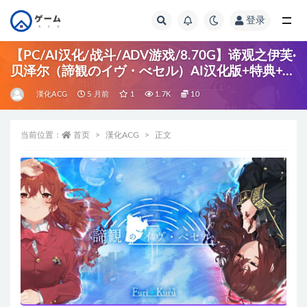
登录
全部
【PC/AI汉化/战斗/ADV游戏/8.70G】谛观之伊芙·
贝泽尔（諦観のイヴ・べセル）AI汉化版+特典+全
CG存档+战斗ADV游戏+8.70G
漢化ACG
5 月前
1
1.7K
10
当前位置：
首页
漢化ACG
正文