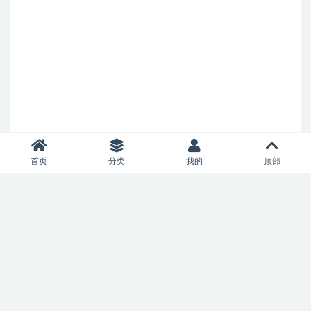
首页
分类
我的
顶部
Copyright © 2021
heritagenh.com
- All rights reserved